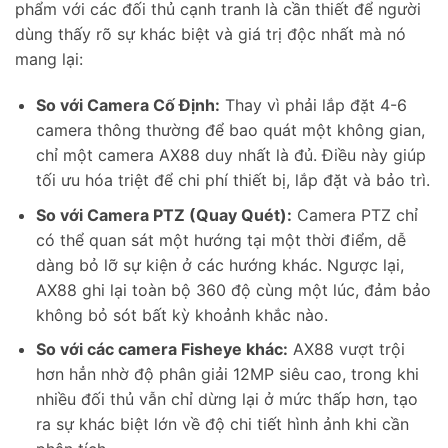
phẩm với các đối thủ cạnh tranh là cần thiết để người
dùng thấy rõ sự khác biệt và giá trị độc nhất mà nó
mang lại:
So với Camera Cố Định:
Thay vì phải lắp đặt 4-6
camera thông thường để bao quát một không gian,
chỉ một camera AX88 duy nhất là đủ. Điều này giúp
tối ưu hóa triệt để chi phí thiết bị, lắp đặt và bảo trì.
So với Camera PTZ (Quay Quét):
Camera PTZ chỉ
có thể quan sát một hướng tại một thời điểm, dễ
dàng bỏ lỡ sự kiện ở các hướng khác. Ngược lại,
AX88 ghi lại toàn bộ 360 độ cùng một lúc, đảm bảo
không bỏ sót bất kỳ khoảnh khắc nào.
So với các camera Fisheye khác:
AX88 vượt trội
hơn hẳn nhờ độ phân giải 12MP siêu cao, trong khi
nhiều đối thủ vẫn chỉ dừng lại ở mức thấp hơn, tạo
ra sự khác biệt lớn về độ chi tiết hình ảnh khi cần