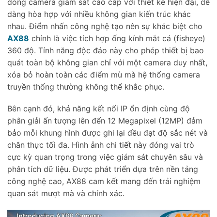
dòng camera giám sát cao cấp với thiết kế hiện đại, dễ
dàng hòa hợp với nhiều không gian kiến trúc khác
nhau. Điểm nhấn công nghệ tạo nên sự khác biệt cho
AX88
chính là việc tích hợp ống kính mắt cá (fisheye)
360 độ. Tính năng độc đáo này cho phép thiết bị bao
quát toàn bộ không gian chỉ với một camera duy nhất,
xóa bỏ hoàn toàn các điểm mù mà hệ thống camera
truyền thống thường không thể khắc phục.
Bên cạnh đó, khả năng kết nối IP ổn định cùng độ
phân giải ấn tượng lên đến 12 Megapixel (12MP) đảm
bảo mỗi khung hình được ghi lại đều đạt độ sắc nét và
chân thực tối đa. Hình ảnh chi tiết này đóng vai trò
cực kỳ quan trọng trong việc giám sát chuyên sâu và
phân tích dữ liệu. Được phát triển dựa trên nền tảng
công nghệ cao, AX88 cam kết mang đến trải nghiệm
quan sát mượt mà và chính xác.