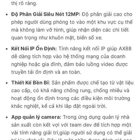
thị rõ ràng.
Độ Phân Giải Siêu Nét 12MP:
Độ phân giải cao cho
phép người dùng phóng to vào một khu vực cụ thể
mà không làm vỡ hình, giúp nhận diện các chi tiết
quan trọng như khuôn mặt, biển số xe.
Kết Nối IP Ổn Định:
Tính năng kết nối IP giúp AX88
dễ dàng tích hợp vào hệ thống mạng của doanh
nghiệp hoặc gia đình, đảm bảo luồng video được
truyền tải ổn định và an toàn.
Thiết Kế Bền Bỉ:
Sản phẩm được chế tạo từ vật liệu
cao cấp, có khả năng chống rung, chống nhiễu và
hoạt động ổn định trong các điều kiện môi trường
khắc nghiệt, kể cả khi lắp đặt ngoài trời.
App quản lý camera:
Trong ứng dụng quản lý nhà
sản xuất còn kết vợi với team dev để tích hợp một
vài tính năng giải trí,giúp người sử dụng có thể giải