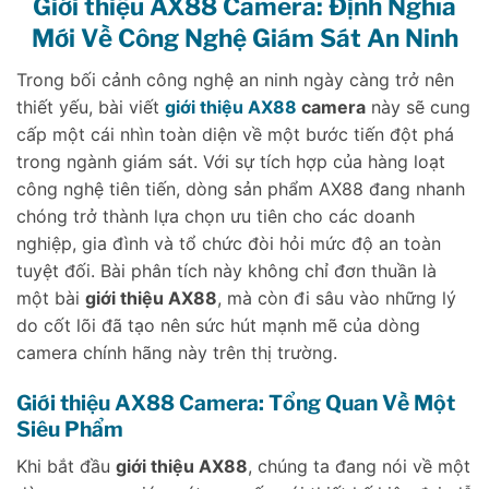
Giới thiệu AX88 Camera: Định Nghĩa
Mới Về Công Nghệ Giám Sát An Ninh
Trong bối cảnh công nghệ an ninh ngày càng trở nên
thiết yếu, bài viết
giới thiệu AX88
camera
này sẽ cung
cấp một cái nhìn toàn diện về một bước tiến đột phá
trong ngành giám sát. Với sự tích hợp của hàng loạt
công nghệ tiên tiến, dòng sản phẩm AX88 đang nhanh
chóng trở thành lựa chọn ưu tiên cho các doanh
nghiệp, gia đình và tổ chức đòi hỏi mức độ an toàn
tuyệt đối. Bài phân tích này không chỉ đơn thuần là
một bài
giới thiệu AX88
, mà còn đi sâu vào những lý
do cốt lõi đã tạo nên sức hút mạnh mẽ của dòng
camera chính hãng này trên thị trường.
Giới thiệu AX88 Camera: Tổng Quan Về Một
Siêu Phẩm
Khi bắt đầu
giới thiệu AX88
, chúng ta đang nói về một