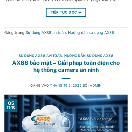
TIẾP TỤC ĐỌC
→
Đăng trong
Sử dụng AX88 an toàn
,
Hướng dẫn sử dụng AX88
SỬ DỤNG AX88 AN TOÀN
,
HƯỚNG DẪN SỬ DỤNG AX88
AX88 bảo mật – Giải pháp toàn diện cho
hệ thống camera an ninh
ĐĂNG VÀO
THÁNG 10 5, 2025
BỞI
ADMIN
05
Th10