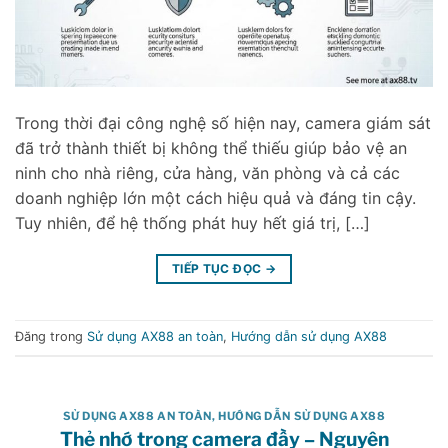
Trong thời đại công nghệ số hiện nay, camera giám sát
đã trở thành thiết bị không thể thiếu giúp bảo vệ an
ninh cho nhà riêng, cửa hàng, văn phòng và cả các
doanh nghiệp lớn một cách hiệu quả và đáng tin cậy.
Tuy nhiên, để hệ thống phát huy hết giá trị, […]
TIẾP TỤC ĐỌC
→
Đăng trong
Sử dụng AX88 an toàn
,
Hướng dẫn sử dụng AX88
SỬ DỤNG AX88 AN TOÀN
,
HƯỚNG DẪN SỬ DỤNG AX88
Thẻ nhớ trong camera đầy – Nguyên