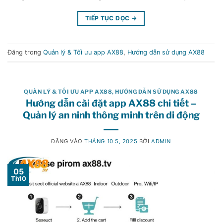
TIẾP TỤC ĐỌC
→
Đăng trong
Quản lý & Tối ưu app AX88
,
Hướng dẫn sử dụng AX88
QUẢN LÝ & TỐI ƯU APP AX88
,
HƯỚNG DẪN SỬ DỤNG AX88
Hướng dẫn cài đặt app AX88 chi tiết –
Quản lý an ninh thông minh trên di động
ĐĂNG VÀO
THÁNG 10 5, 2025
BỞI
ADMIN
05
Th10