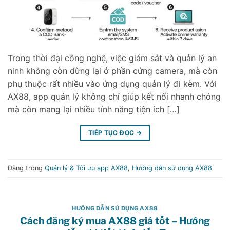
Trong thời đại công nghệ, việc giám sát và quản lý an
ninh không còn dừng lại ở phần cứng camera, mà còn
phụ thuộc rất nhiều vào ứng dụng quản lý đi kèm. Với
AX88, app quản lý không chỉ giúp kết nối nhanh chóng
mà còn mang lại nhiều tính năng tiện ích […]
TIẾP TỤC ĐỌC
→
Đăng trong
Quản lý & Tối ưu app AX88
,
Hướng dẫn sử dụng AX88
HƯỚNG DẪN SỬ DỤNG AX88
Cách đăng ký mua AX88 giá tốt – Hướng