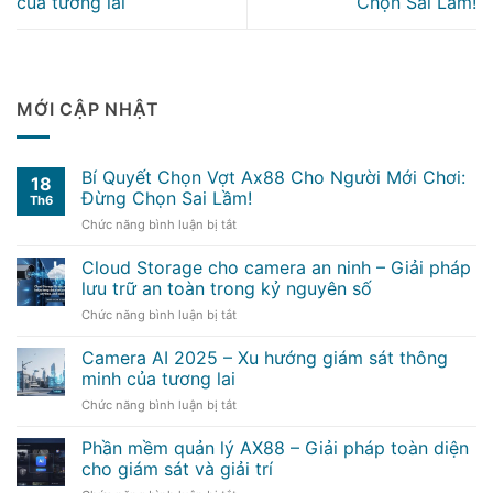
của tương lai
Chọn Sai Lầm!
MỚI CẬP NHẬT
Bí Quyết Chọn Vợt Ax88 Cho Người Mới Chơi:
18
Đừng Chọn Sai Lầm!
Th6
ở
Chức năng bình luận bị tắt
Bí
Quyết
Cloud Storage cho camera an ninh – Giải pháp
Chọn
lưu trữ an toàn trong kỷ nguyên số
Vợt
ở
Chức năng bình luận bị tắt
Ax88
Cloud
Cho
Storage
Camera AI 2025 – Xu hướng giám sát thông
Người
cho
Mới
minh của tương lai
camera
Chơi:
ở
Chức năng bình luận bị tắt
an
Đừng
Camera
ninh
Chọn
AI
Phần mềm quản lý AX88 – Giải pháp toàn diện
–
Sai
2025
Giải
cho giám sát và giải trí
Lầm!
–
pháp