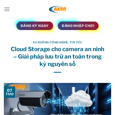
Bỏ
qua
nội
dung
ĐĂNG KÝ NGAY
ĐĂNG NHẬP CHƠI
XU HƯỚNG CÔNG NGHỆ
,
TIN TỨC
Cloud Storage cho camera an ninh
– Giải pháp lưu trữ an toàn trong
kỷ nguyên số
07
Th10