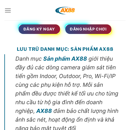
Bỏ
qua
nội
dung
ĐĂNG KÝ NGAY
ĐĂNG NHẬP CHƠI
LƯU TRỮ DANH MỤC:
SẢN PHẨM AX88
Danh mục
Sản phẩm AX88
giới thiệu
đầy đủ các dòng camera giám sát tiên
tiến gồm Indoor, Outdoor, Pro, Wi-Fi/IP
cùng các phụ kiện hỗ trợ. Mỗi sản
phẩm đều được thiết kế tối ưu cho từng
nhu cầu từ hộ gia đình đến doanh
nghiệp,
AX88
đảm bảo chất lượng hình
ảnh sắc nét, hoạt động ổn định và khả
năng bảo mật tuyệt đối