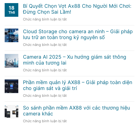
Bí Quyết Chọn Vợt Ax88 Cho Người Mới Chơi:
18
Đừng Chọn Sai Lầm!
Th6
ở
Chức năng bình luận bị tắt
Bí
Quyết
Cloud Storage cho camera an ninh – Giải pháp
Chọn
lưu trữ an toàn trong kỷ nguyên số
Vợt
ở
Chức năng bình luận bị tắt
Ax88
Cloud
Cho
Storage
Camera AI 2025 – Xu hướng giám sát thông
Người
cho
Mới
minh của tương lai
camera
Chơi:
ở
Chức năng bình luận bị tắt
an
Đừng
Camera
ninh
Chọn
AI
Phần mềm quản lý AX88 – Giải pháp toàn diện
–
Sai
2025
Giải
cho giám sát và giải trí
Lầm!
–
pháp
ở
Chức năng bình luận bị tắt
Xu
lưu
Phần
hướng
trữ
mềm
So sánh phần mềm AX88 với các thương hiệu
giám
an
quản
sát
camera khác
toàn
lý
thông
trong
ở
Chức năng bình luận bị tắt
AX88
minh
kỷ
So
–
của
nguyên
sánh
Giải
tương
số
phần
pháp
lai