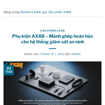
Đăng trong
Review & Đánh giá
,
Sản phẩm AX88
SẢN PHẨM AX88
Phụ kiện AX88 – Mảnh ghép hoàn hảo
cho hệ thống giám sát an ninh
ĐĂNG VÀO
THÁNG 10 1, 2025
BỞI
ADMIN
01
Th10