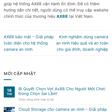
giúp hệ thống AX88 vận hành ổn định. Để có thêm
hướng dẫn chi tiết, người dùng có thể truy cập website
chính thức của thương hiệu
AX88
tại Việt Nam.
AX88 bảo mật – Giải pháp
Kinh nghiệm dùng camera
toàn diện cho hệ thống
an ninh hiệu quả và an toàn
camera an ninh
cho gia đình, doanh nghiệp
MỚI CẬP NHẬT
Bí Quyết Chọn Vợt Ax88 Cho Người Mới Chơi:
18
Đừng Chọn Sai Lầm!
Th6
ở
Chức năng bình luận bị tắt
Bí
Quyết
Cloud Storage cho camera an ninh – Giải pháp