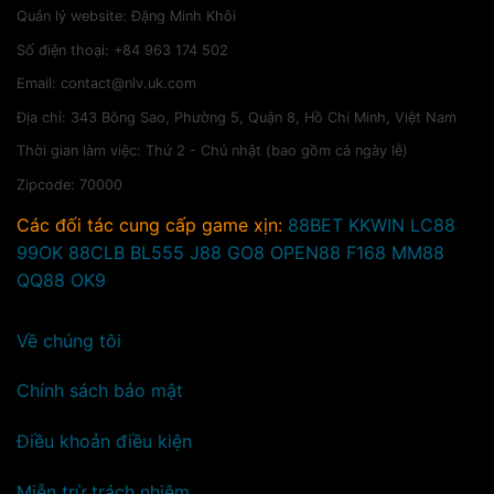
giải
Quản lý website: Đặng Minh Khôi
khác
trí
Số điện thoại: +84 963 174 502
Email:
contact@nlv.uk.com
Địa chỉ: 343 Bông Sao, Phường 5, Quận 8, Hồ Chí Minh, Việt Nam
Thời gian làm việc: Thứ 2 - Chủ nhật (bao gồm cả ngày lễ)
Zipcode: 70000
Các đối tác cung cấp game xịn:
88BET
KKWIN
LC88
99OK
88CLB
BL555
J88
GO8
OPEN88
F168
MM88
QQ88
OK9
Về chúng tôi
Chính sách bảo mật
Điều khoản điều kiện
Miễn trừ trách nhiệm