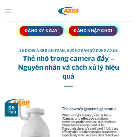
Bỏ
qua
nội
dung
ĐĂNG KÝ NGAY
ĐĂNG NHẬP CHƠI
SỬ DỤNG AX88 AN TOÀN
,
HƯỚNG DẪN SỬ DỤNG AX88
Thẻ nhớ trong camera đầy –
Nguyên nhân và cách xử lý hiệu
quả
05
Th10